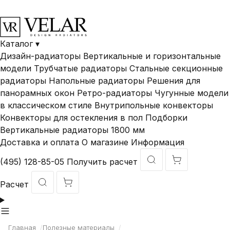
В наличии и под
Доставка по
Гарантия ДО 10
заказ
России
лет
Каталог
▾
Дизайн-радиаторы
Вертикальные и горизонтальные
модели
Трубчатые радиаторы
Стальные секционные
радиаторы
Напольные радиаторы
Решения для
панорамных окон
Ретро-радиаторы
Чугунные модели
в классическом стиле
Внутрипольные конвекторы
Конвекторы для остекления в пол
Подборки
Вертикальные радиаторы 1800 мм
Доставка и оплата
О магазине
Информация
(495) 128-85-05
Получить расчет
Расчет
Главная
/
Полезные материалы
/