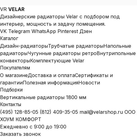
VR
VELAR
Дизайнерские радиаторы Velar с подбором под
интерьер, мощность и задачу помещения.
VK
Telegram
WhatsApp
Pinterest
Дзен
Каталог
Дизайн-радиаторы
Трубчатые радиаторы
Напольные
радиаторы
Чугунные радиаторы ретро
Внутрипольные
конвекторы
Комплектующие Velar
Покупателям
О магазине
Доставка и оплата
Сертификаты и
гарантии
Полезная информация
Новости
Подборки
Вертикальные радиаторы 1800 мм
Контакты
(495) 128-85-05
(812) 409-35-05
mail@velarshop.ru
ООО
ХОУМ КОМФОРТ
Ежедневно с 9:00 до 19:00
Заказать звонок