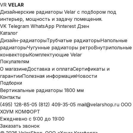
VR
VELAR
Дизайнерские радиаторы Velar с подбором под
интерьер, мощность и задачу помещения.
VK
Telegram
WhatsApp
Pinterest
Дзен
Каталог
Дизайн-радиаторы
Трубчатые радиаторы
Напольные
радиаторы
Чугунные радиаторы ретро
Внутрипольные
конвекторы
Комплектующие Velar
Покупателям
О магазине
Доставка и оплата
Сертификаты и
гарантии
Полезная информация
Новости
Подборки
Вертикальные радиаторы 1800 мм
Контакты
(495) 128-85-05
(812) 409-35-05
mail@velarshop.ru
ООО
ХОУМ КОМФОРТ
Ежедневно с 9:00 до 19:00
Заказать звонок