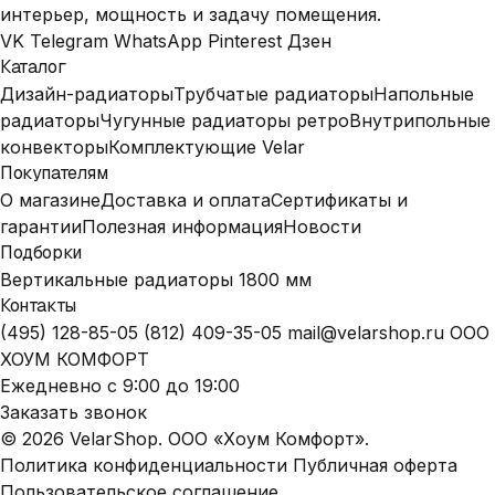
интерьер, мощность и задачу помещения.
VK
Telegram
WhatsApp
Pinterest
Дзен
Каталог
Дизайн-радиаторы
Трубчатые радиаторы
Напольные
радиаторы
Чугунные радиаторы ретро
Внутрипольные
конвекторы
Комплектующие Velar
Покупателям
О магазине
Доставка и оплата
Сертификаты и
гарантии
Полезная информация
Новости
Подборки
Вертикальные радиаторы 1800 мм
Контакты
(495) 128-85-05
(812) 409-35-05
mail@velarshop.ru
ООО
ХОУМ КОМФОРТ
Ежедневно с 9:00 до 19:00
Заказать звонок
© 2026 VelarShop. ООО «Хоум Комфорт».
Политика конфиденциальности
Публичная оферта
Пользовательское соглашение