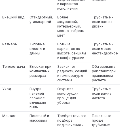
и вариантов
исполнения
Внешний вид
Стандартный,
Более
Трубчатые -
утилитарный
аккуратный,
если важен
интерьерный,
дизайн
можно выбрать
цвет
Размеры
Типовые
Больше
Трубчатые -
высоты и
вариантов по
если место
длины
высоте, секциям
нестандартное
и конфигурации
Теплоотдача
Высокая при
Зависит от
Оба варианта
компактных
рядности, секций
работают при
размерах
и температуры
правильном
системы
расчете
Уход
Внутри
Открытая
Трубчатые -
панелей
конструкция
если важна
сложнее
проще для
чистота
вычищать
уборки
пыль
Монтаж
Понятный и
Требует точного
Панельные
массовый
подбора
проще,
подключения и
трубчатые