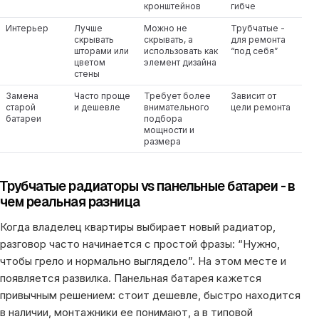
кронштейнов
гибче
Интерьер
Лучше
Можно не
Трубчатые -
скрывать
скрывать, а
для ремонта
шторами или
использовать как
“под себя”
цветом
элемент дизайна
стены
Замена
Часто проще
Требует более
Зависит от
старой
и дешевле
внимательного
цели ремонта
батареи
подбора
мощности и
размера
Трубчатые радиаторы vs панельные батареи - в
чем реальная разница
Когда владелец квартиры выбирает новый радиатор,
разговор часто начинается с простой фразы: “Нужно,
чтобы грело и нормально выглядело”. На этом месте и
появляется развилка. Панельная батарея кажется
привычным решением: стоит дешевле, быстро находится
в наличии, монтажники ее понимают, а в типовой