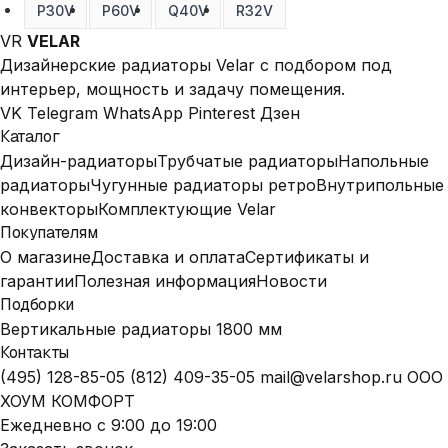
P30V
P60V
Q40V
R32V
VR
VELAR
Дизайнерские радиаторы Velar с подбором под
интерьер, мощность и задачу помещения.
VK
Telegram
WhatsApp
Pinterest
Дзен
Каталог
Дизайн-радиаторы
Трубчатые радиаторы
Напольные
радиаторы
Чугунные радиаторы ретро
Внутрипольные
конвекторы
Комплектующие Velar
Покупателям
О магазине
Доставка и оплата
Сертификаты и
гарантии
Полезная информация
Новости
Подборки
Вертикальные радиаторы 1800 мм
Контакты
(495) 128-85-05
(812) 409-35-05
mail@velarshop.ru
ООО
ХОУМ КОМФОРТ
Ежедневно с 9:00 до 19:00