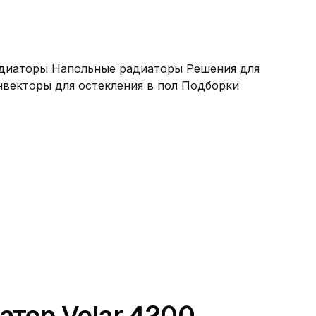
и под заказ
Доставка по России
Гарантия ДО 10 лет
адиаторы
Напольные радиаторы
Решения для
нвекторы для остекления в пол
Подборки
атор Velar 4200